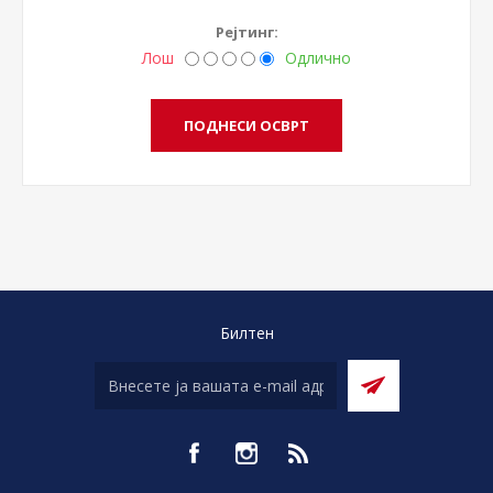
Рејтинг:
Лош
Одлично
Билтен