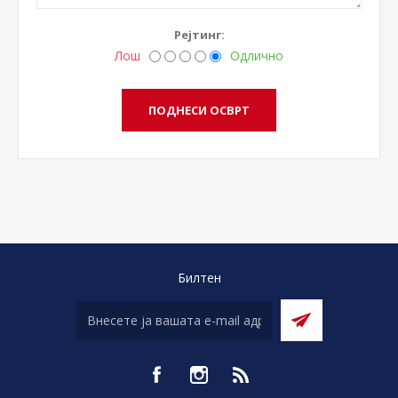
Рејтинг:
Лош
Одлично
Билтен