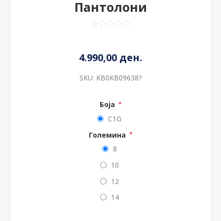
Пантолони
4.990,00 ден.
SKU:
KB0KB09638?
Боја
*
C1G
Големина
*
8
10
12
14