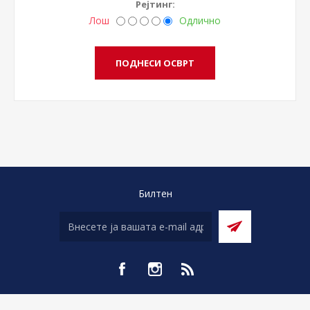
Рејтинг:
Лош
Одлично
Билтен