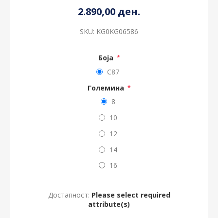
2.890,00 ден.
SKU:
KG0KG06586
Боја
*
C87
Големина
*
8
10
12
14
16
Достапност:
Please select required
attribute(s)