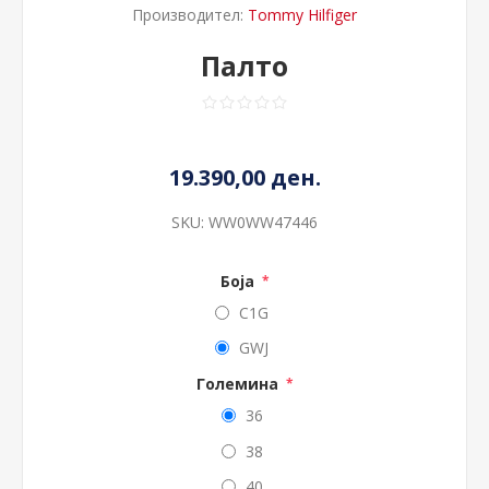
Производител:
Tommy Hilfiger
Палто
19.390,00 ден.
SKU:
WW0WW47446
Боја
*
C1G
GWJ
Големина
*
36
38
40