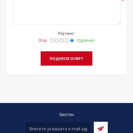
*
Рејтинг:
Лош
Одлично
Билтен