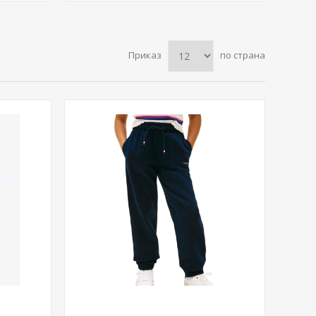
Приказ
по страна