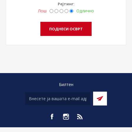
Рејтинг:
Лош
Одлично
Билтен