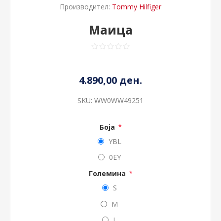
Производител:
Tommy Hilfiger
Маица
4.890,00 ден.
SKU:
WW0WW49251
Боја
*
YBL
0EY
Големина
*
S
M
L