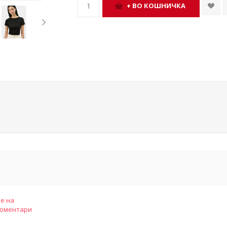
е на
коментари