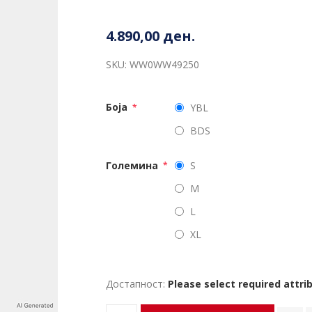
4.890,00 ден.
SKU:
WW0WW49250
Боја
YBL
*
BDS
Големина
S
*
M
L
XL
Достапност:
Please select required attri