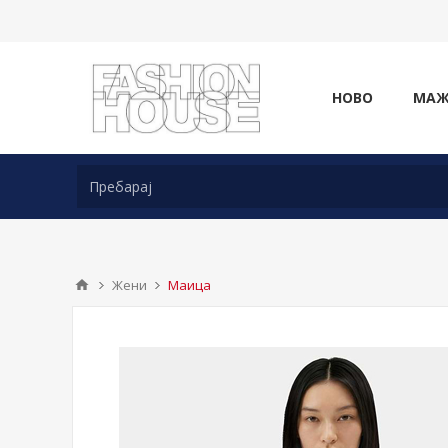
НОВО
МА
Жени
Маица