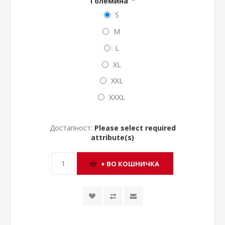
Големина
*
S
M
L
XL
XXL
XXXL
Достапност:
Please select required
attribute(s)