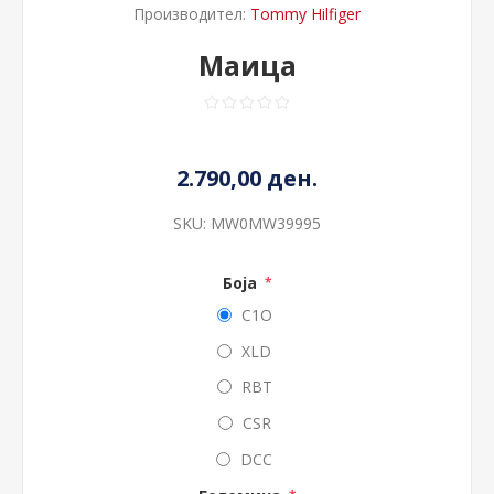
Производител:
Tommy Hilfiger
Маица
2.790,00 ден.
SKU:
MW0MW39995
Боја
*
C1O
XLD
RBT
CSR
DCC