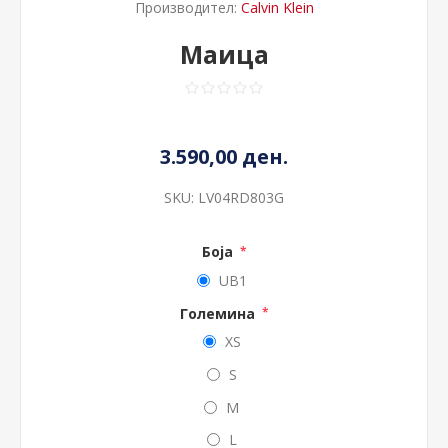
Производител:
Calvin Klein
Маица
3.590,00 ден.
SKU:
LV04RD803G
Боја
*
UB1
Големина
*
XS
S
M
L