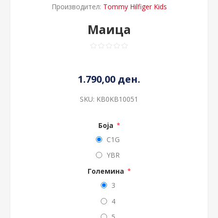
Производител:
Tommy Hilfiger Kids
Маица
1.790,00 ден.
SKU:
KB0KB10051
Боја
*
C1G
YBR
Големина
*
3
4
5