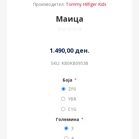
Производител:
Tommy Hilfiger Kids
Маица
1.490,00 ден.
SKU:
KB0KB09538
Боја
*
ZF0
YBR
C1G
Големина
*
3
4