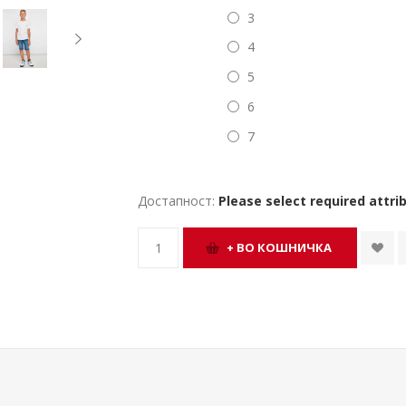
3
4
5
6
7
Достапност:
Please select required attri