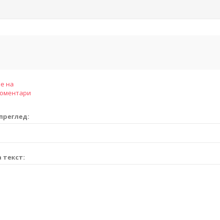
е на
коментари
преглед:
 текст: