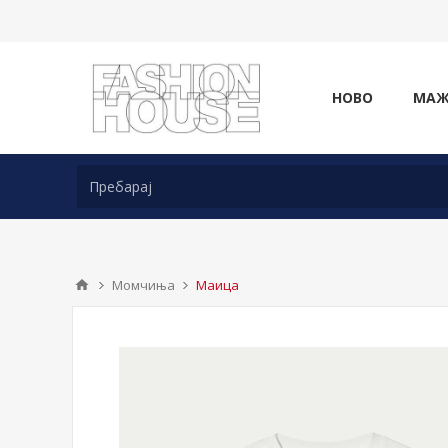
НОВО
МА
Момчиња
Маица