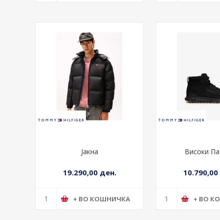
Јакна
Џемпе
17.290,00 ден.
12.390,00
+ ВО КОШНИЧКА
+ ВО К
Јакна
Високи Па