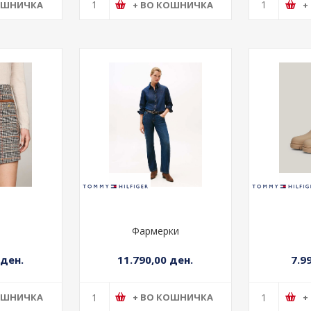
н
Кошула
 ден.
8.990,00 ден.
19.9
ОШНИЧКА
+ ВО КОШНИЧКА
+
а
Фармерки