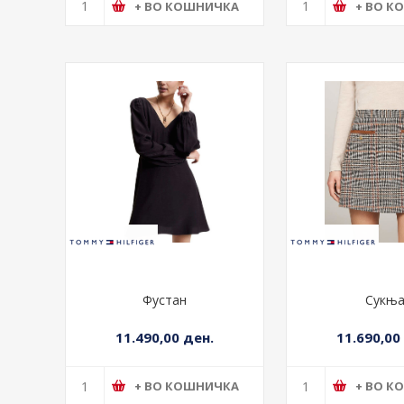
Јакна
Фуста
22.690,00 ден.
13.790,00
+ ВО КОШНИЧКА
+ ВО К
Фустан
Сукњ