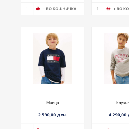
Блуза
Маиц
2.690,00 ден.
2.390,00 
+ ВО КОШНИЧКА
+ ВО К