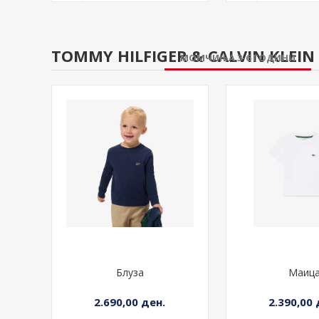
11.490,00 ден.
11.690,00
+ ВО КОШНИЧКА
+ ВО К
TOMMY HILFIGER & CALVIN KLEIN 
МОМЧИЊА 3-6 ГОДИНИ