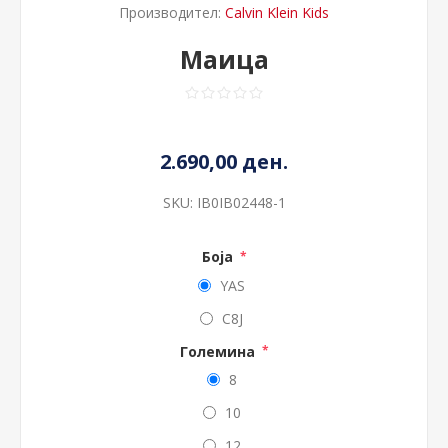
Производител:
Calvin Klein Kids
Маица
2.690,00 ден.
SKU:
IB0IB02448-1
Боја
*
YAS
C8J
Големина
*
8
10
12