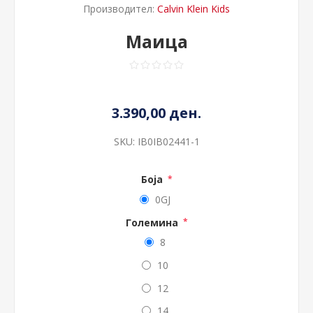
Производител:
Calvin Klein Kids
Маица
3.390,00 ден.
SKU:
IB0IB02441-1
Боја
*
0GJ
Големина
*
8
10
12
14