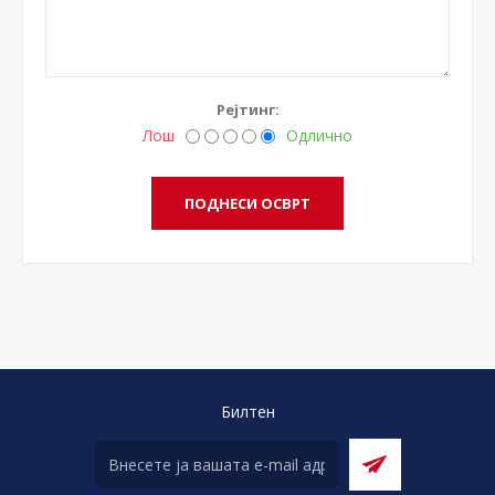
Рејтинг:
Лош
Одлично
Билтен