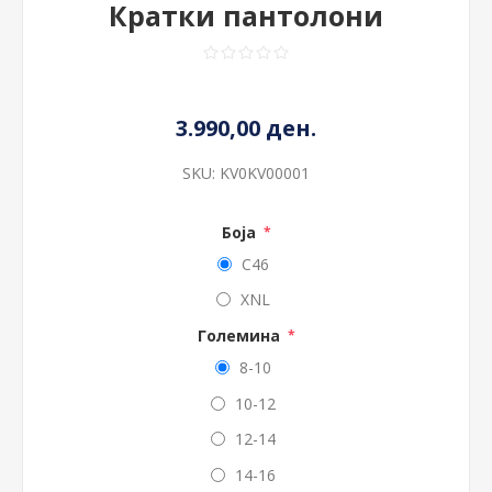
Кратки пантолони
3.990,00 ден.
SKU:
KV0KV00001
Боја
*
C46
XNL
Големина
*
8-10
10-12
12-14
14-16