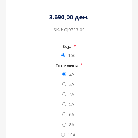
3.690,00 ден.
SKU:
GJ9733-00
Боја
*
166
Големина
*
2A
3A
4A
5A
6A
8A
10A