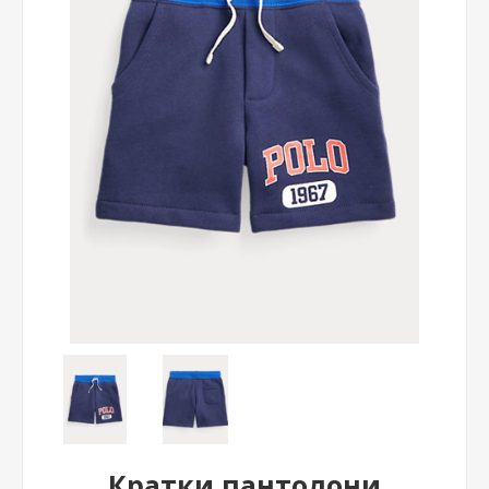
Кратки пантолони