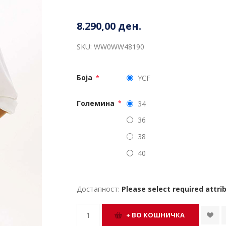
8.290,00 ден.
SKU:
WW0WW48190
Боја
YCF
*
Големина
34
*
36
38
40
Достапност:
Please select required attri