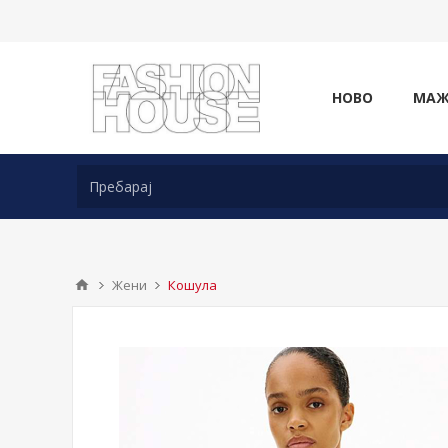
НОВО
МА
Жени
Кошула