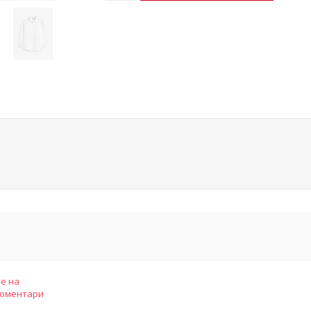
е на
коментари