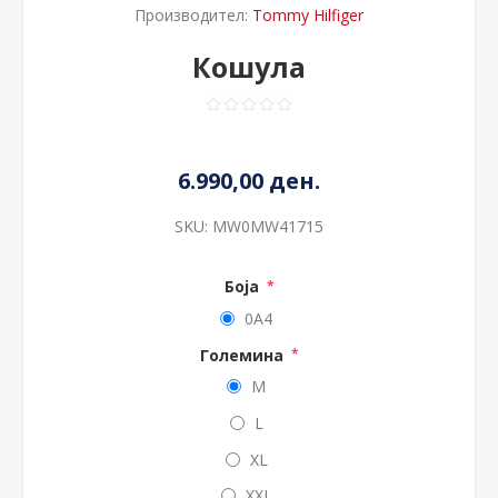
Производител:
Tommy Hilfiger
Кошула
6.990,00 ден.
SKU:
MW0MW41715
Боја
*
0A4
Големина
*
M
L
XL
XXL