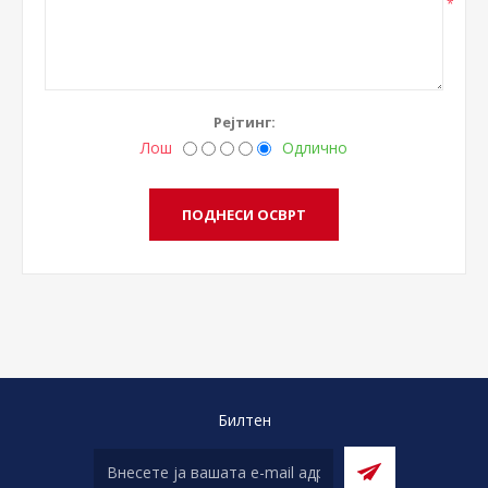
*
Рејтинг:
Лош
Одлично
Билтен