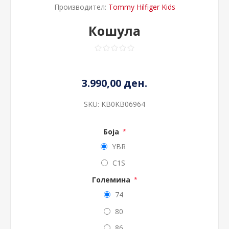
Производител:
Tommy Hilfiger Kids
Кошула
3.990,00 ден.
SKU:
KB0KB06964
Боја
*
YBR
C1S
Големина
*
74
80
86