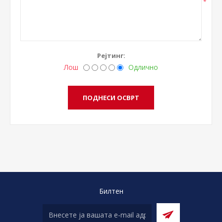
*
Рејтинг:
Лош
Одлично
Билтен