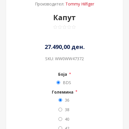
Производител:
Tommy Hilfiger
Капут
27.490,00 ден.
SKU:
WW0WW47372
Боја
*
BDS
Големина
*
36
38
40
42