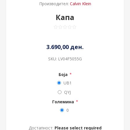
Производител:
Calvin Klein
Капа
3.690,00 ден.
SKU:
LV04F5055G
Боја
*
UB1
QYJ
Големина
*
0
Достапност:
Please select required