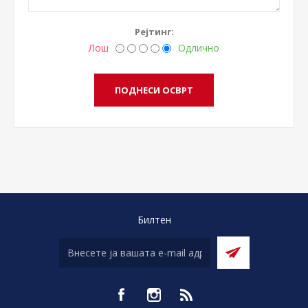
Рејтинг:
Лош
Одлично
Билтен