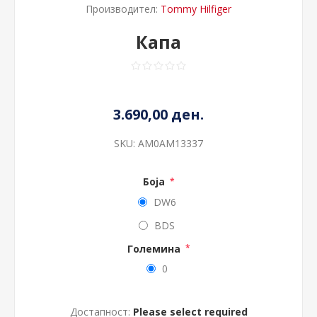
Производител:
Tommy Hilfiger
Капа
3.690,00 ден.
SKU:
AM0AM13337
Боја
*
DW6
BDS
Големина
*
0
Достапност:
Please select required