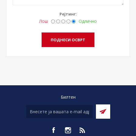
Рејтинг:
Лош
Одлично
Билтен