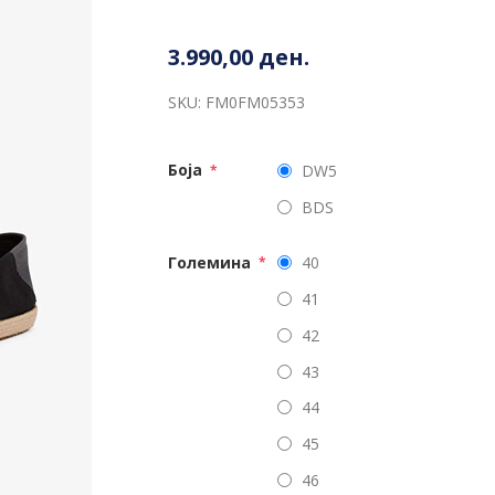
3.990,00 ден.
SKU:
FM0FM05353
Боја
DW5
*
BDS
Големина
40
*
41
42
43
44
45
46