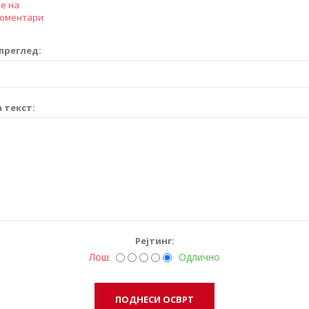
е на
коментари
преглед:
 текст:
Рејтинг:
Лош
Одлично