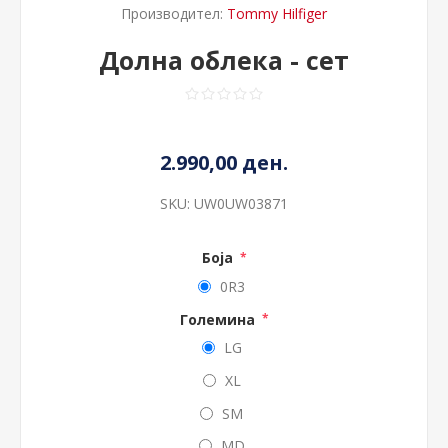
Производител:
Tommy Hilfiger
Долна облека - сет
2.990,00 ден.
SKU:
UW0UW03871
Боја
*
0R3
Големина
*
LG
XL
SM
MD