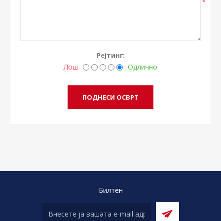
*
Рејтинг:
Лош
Одлично
Билтен