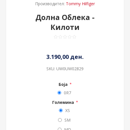
Производител:
Tommy Hilfiger
Долна Облека -
Килоти
3.190,00 ден.
SKU:
UW0UW02829
Боја
*
0R7
Големина
*
XS
SM
MD