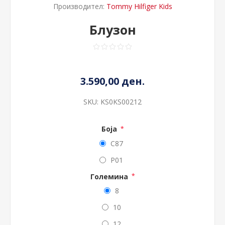
Производител:
Tommy Hilfiger Kids
Блузон
3.590,00 ден.
SKU:
KS0KS00212
Боја
*
C87
P01
Големина
*
8
10
12