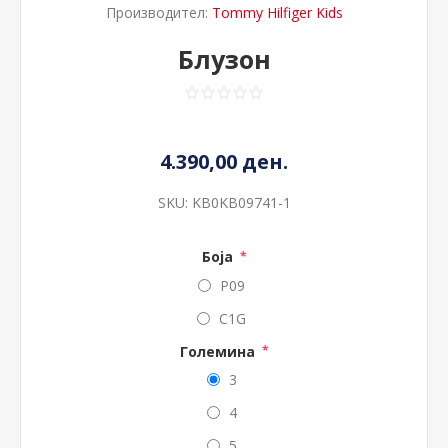
Производител:
Tommy Hilfiger Kids
Блузон
4.390,00 ден.
SKU:
KB0KB09741-1
Боја
*
P09
C1G
Големина
*
3
4
5