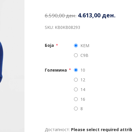
4.613,00 ден.
6.590,00 ден.
SKU:
KB0KB08293
Боја
KEM
*
C9B
Големина
10
*
12
14
16
8
Достапност:
Please select required attri