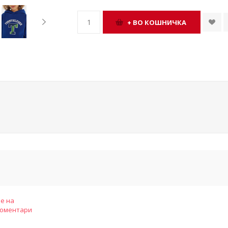
е на
коментари