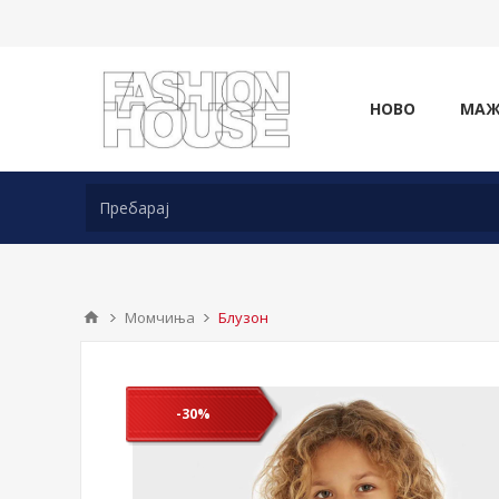
НОВО
МА
Момчиња
Блузон
-30%