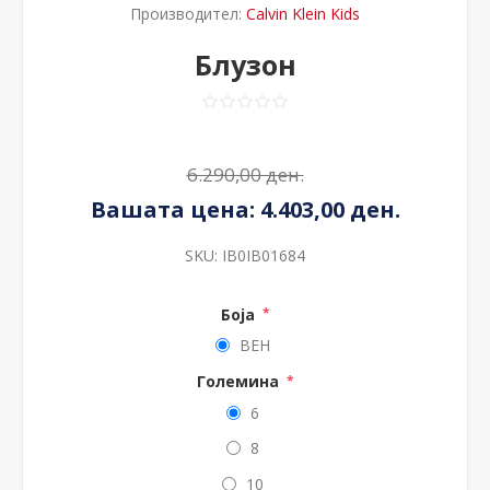
Производител:
Calvin Klein Kids
Блузон
6.290,00 ден.
Вашата цена:
4.403,00 ден.
SKU:
IB0IB01684
Боја
*
BEH
Големина
*
6
8
10