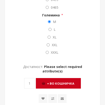
0465
Големина
*
M
L
XL
XXL
XXXL
Достапност:
Please select required
attribute(s)