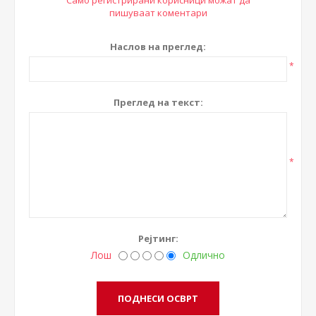
Само регистрирани корисници можат да
пишуваат коментари
Наслов на преглед:
*
Преглед на текст:
*
Рејтинг:
Лош
Одлично