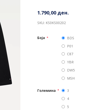
1.790,00 ден.
SKU:
KS0KS00202
Боја
BDS
*
P01
C87
YBR
DW5
MSH
Големина
3
*
4
5