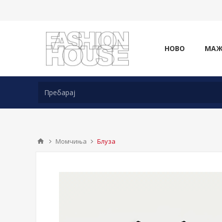
НОВО
МА
Момчиња
Блуза