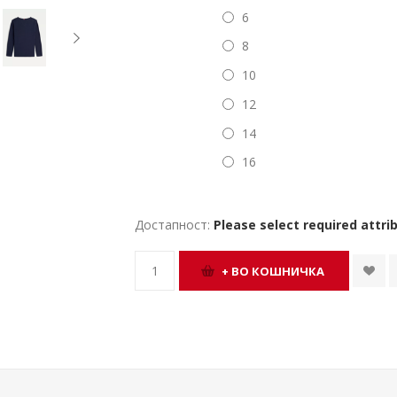
6
8
10
12
14
16
Достапност:
Please select required attri