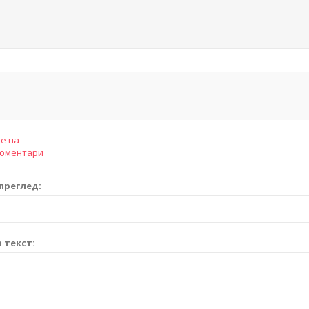
е на
коментари
преглед:
 текст: