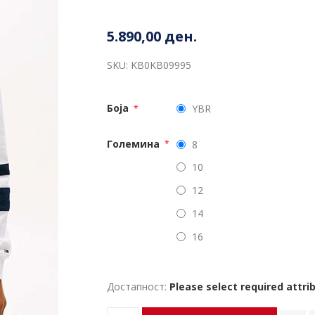
5.890,00 ден.
SKU:
KB0KB09995
Боја
YBR
*
Големина
8
*
10
12
14
16
Достапност:
Please select required attri