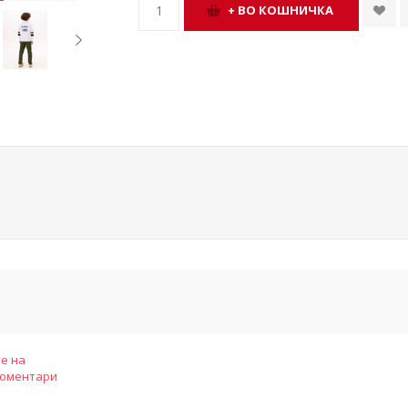
е на
коментари