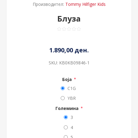
Производител:
Tommy Hilfiger Kids
Блуза
1.890,00 ден.
SKU:
KB0KB09846-1
Боја
*
C1G
YBR
Големина
*
3
4
5