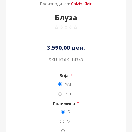
Производител:
Calvin Klein
Блуза
3.590,00 ден.
SKU:
K10K114343
Боја
*
YAF
BEH
Големина
*
S
M
L