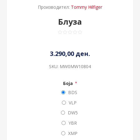
Производител:
Tommy Hilfiger
Блуза
3.290,00 ден.
SKU:
MW0MW10804
Боја
*
BDS
VLP
DW5
YBR
XMP