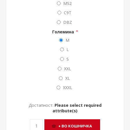
MS2
C9T
DBZ
Големина
*
M
L
S
XXL
XL
XXXL
Достапност:
Please select required
attribute(s)